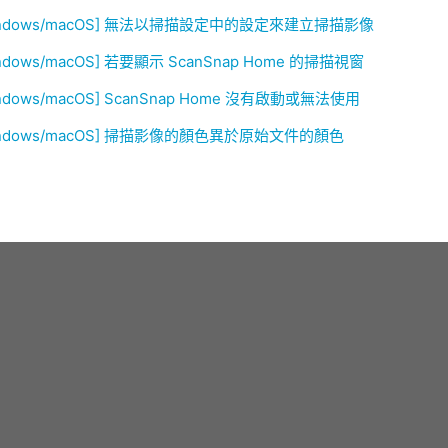
indows/macOS] 無法以掃描設定中的設定來建立掃描影像
ndows/macOS] 若要顯示 ScanSnap Home 的掃描視窗
ndows/macOS] ScanSnap Home 沒有啟動或無法使用
indows/macOS] 掃描影像的顏色異於原始文件的顏色