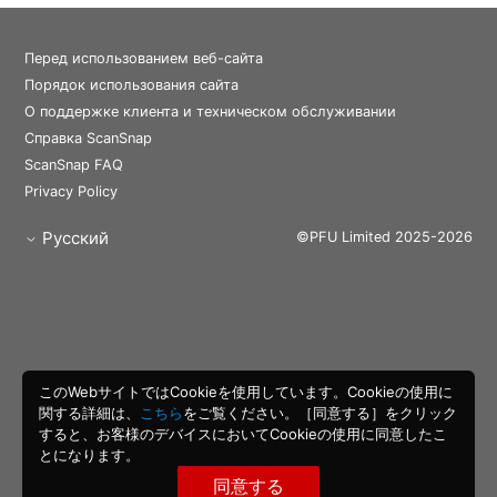
Перед использованием веб-сайта
Порядок использования сайта
О поддержке клиента и техническом обслуживании
Справка ScanSnap
ScanSnap FAQ
Privacy Policy
Русский
©PFU Limited 2025-2026
このWebサイトではCookieを使用しています。Cookieの使用に
関する詳細は、
こちら
をご覧ください。［同意する］をクリック
すると、お客様のデバイスにおいてCookieの使用に同意したこ
とになります。
同意する