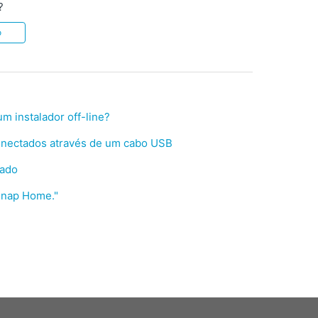
?
o
 instalador off-line?
nectados através de um cabo USB
sado
Snap Home."