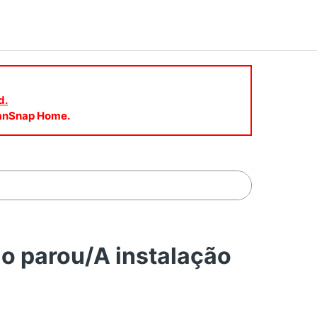
d.
ScanSnap Home.
o parou/A instalação