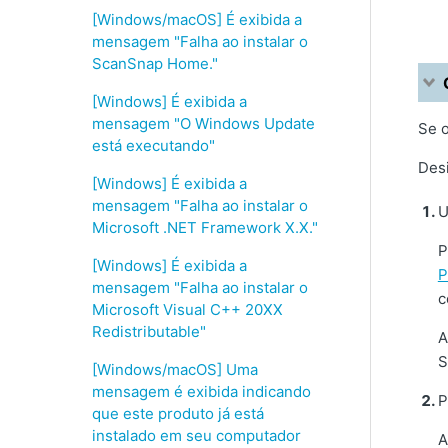
[Windows/macOS] É exibida a
mensagem "Falha ao instalar o
ScanSnap Home."
[Windows] É exibida a
mensagem "O Windows Update
Se o
está executando"
Des
[Windows] É exibida a
mensagem "Falha ao instalar o
U
Microsoft .NET Framework X.X."
P
[Windows] É exibida a
P
mensagem "Falha ao instalar o
c
Microsoft Visual C++ 20XX
Redistributable"
A
S
[Windows/macOS] Uma
mensagem é exibida indicando
P
que este produto já está
instalado em seu computador
A