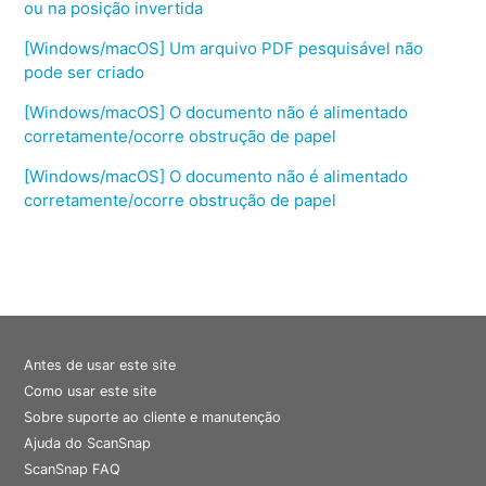
ou na posição invertida
[Windows/macOS] Um arquivo PDF pesquisável não
pode ser criado
[Windows/macOS] O documento não é alimentado
corretamente/ocorre obstrução de papel
[Windows/macOS] O documento não é alimentado
corretamente/ocorre obstrução de papel
Antes de usar este site
Como usar este site
Sobre suporte ao cliente e manutenção
Ajuda do ScanSnap
ScanSnap FAQ