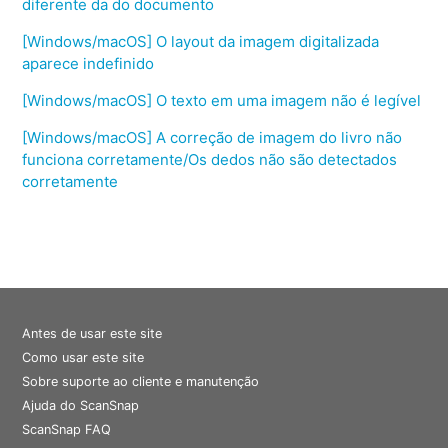
diferente da do documento
[Windows/macOS] O layout da imagem digitalizada
aparece indefinido
[Windows/macOS] O texto em uma imagem não é legível
[Windows/macOS] A correção de imagem do livro não
funciona corretamente/Os dedos não são detectados
corretamente
Antes de usar este site
Como usar este site
Sobre suporte ao cliente e manutenção
Ajuda do ScanSnap
ScanSnap FAQ