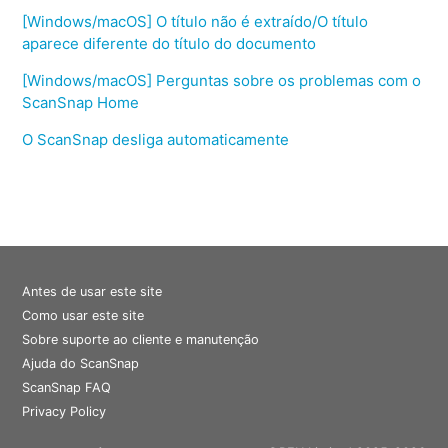
[Windows/macOS] O título não é extraído/O título
aparece diferente do título do documento
[Windows/macOS] Perguntas sobre os problemas com o
ScanSnap Home
O ScanSnap desliga automaticamente
Antes de usar este site
Como usar este site
Sobre suporte ao cliente e manutenção
Ajuda do ScanSnap
ScanSnap FAQ
Privacy Policy