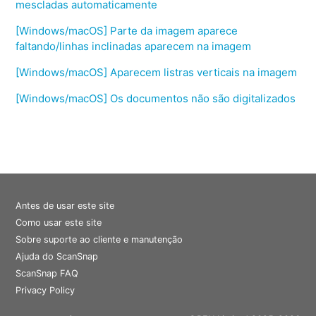
mescladas automaticamente
[Windows/macOS] Parte da imagem aparece
faltando/linhas inclinadas aparecem na imagem
[Windows/macOS] Aparecem listras verticais na imagem
[Windows/macOS] Os documentos não são digitalizados
Antes de usar este site
Como usar este site
Sobre suporte ao cliente e manutenção
Ajuda do ScanSnap
ScanSnap FAQ
Privacy Policy