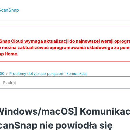
ScanSnap
canSnap Cloud wymaga aktualizacji do najnowszej wersji opro
e można zaktualizować oprogramowania układowego za pomo
ap Home.
100
Problemy dotyczące połączeń i komunikacji
Windows/macOS] Komunikacj
canSnap nie powiodła się