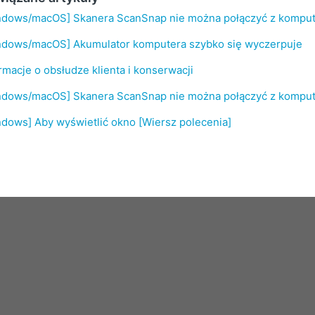
ndows/macOS] Skanera ScanSnap nie można połączyć z kompu
ndows/macOS] Akumulator komputera szybko się wyczerpuje
rmacje o obsłudze klienta i konserwacji
ndows/macOS] Skanera ScanSnap nie można połączyć z kompu
dows] Aby wyświetlić okno [Wiersz polecenia]