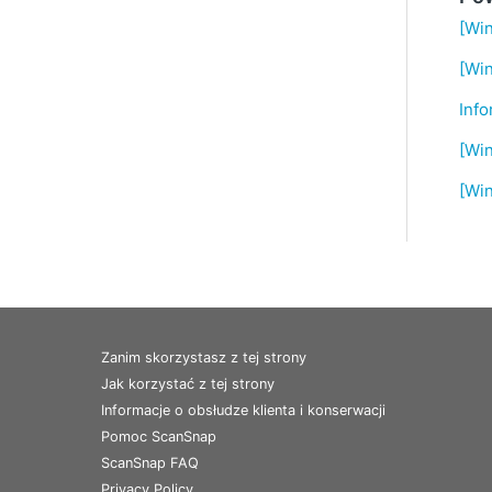
[Wi
[Wi
Info
[Wi
[Win
Zanim skorzystasz z tej strony
Jak korzystać z tej strony
Informacje o obsłudze klienta i konserwacji
Pomoc ScanSnap
ScanSnap FAQ
Privacy Policy