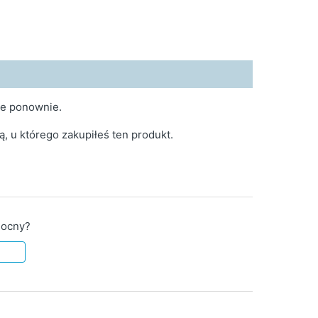
je ponownie.
ą, u którego zakupiłeś ten produkt.
mocny?
e