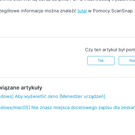
zegółowe informacje można znaleźć
tutaj
w Pomocy ScanSnap.
Czy ten artykuł był po
Tak
Ni
iązane artykuły
ndows] Aby wyświetlić okno [Menedżer urządzeń]
ndows/macOS] Nie znasz miejsca docelowego zapisu dla zesk