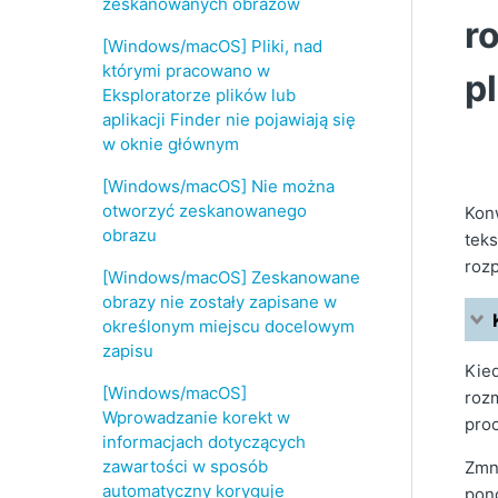
zeskanowanych obrazów
r
[Windows/macOS] Pliki, nad
którymi pracowano w
p
Eksploratorze plików lub
aplikacji Finder nie pojawiają się
w oknie głównym
[Windows/macOS] Nie można
otworzyć zeskanowanego
Kon
obrazu
teks
roz
[Windows/macOS] Zeskanowane
obrazy nie zostały zapisane w
określonym miejscu docelowym
zapisu
Kie
[Windows/macOS]
rozm
Wprowadzanie korekt w
pro
informacjach dotyczących
zawartości w sposób
Zmni
automatyczny koryguje
pon