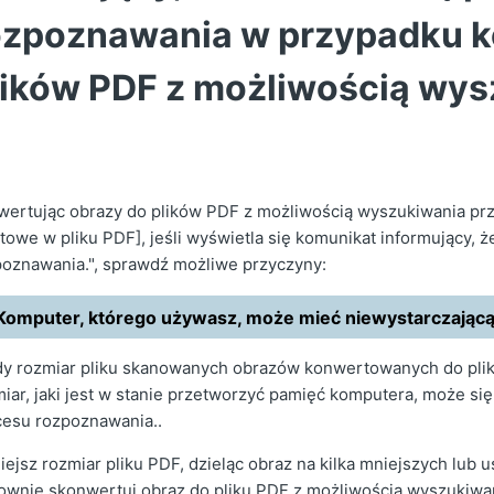
ozpoznawania w przypadku k
lików PDF z możliwością wy
wertując obrazy do plików PDF z możliwością wyszukiwania pr
towe w pliku PDF], jeśli wyświetla się komunikat informujący,
poznawania.", sprawdź możliwe przyczyny:
Komputer, którego używasz, może mieć niewystarczającą 
dy rozmiar pliku skanowanych obrazów konwertowanych do pli
iar, jaki jest w stanie przetworzyć pamięć komputera, może si
cesu rozpoznawania..
ejsz rozmiar pliku PDF, dzieląc obraz na kilka mniejszych lub 
ownie skonwertuj obraz do pliku PDF z możliwością wyszukiwa