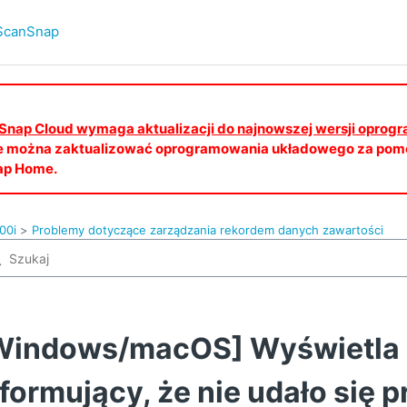
ScanSnap
canSnap Cloud wymaga aktualizacji do najnowszej wersji opro
e można zaktualizować oprogramowania układowego za pomo
ap Home.
00i
Problemy dotyczące zarządzania rekordem danych zawartości
Windows/macOS] Wyświetla 
nformujący, że nie udało się