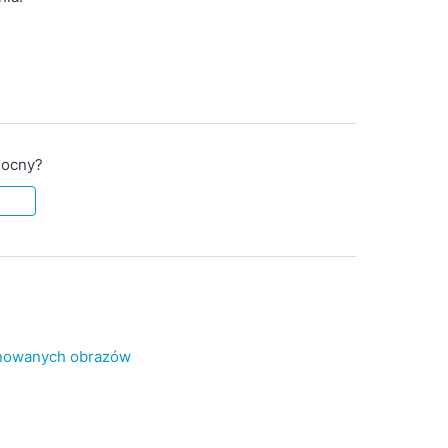
mocny?
e
anowanych obrazów