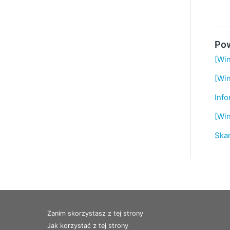
Pow
[Wi
[Wi
Info
[Wi
Ska
Zanim skorzystasz z tej strony
Jak korzystać z tej strony