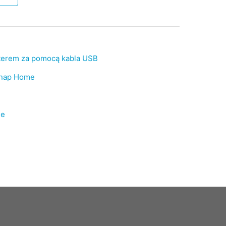
terem za pomocą kabla USB
Snap Home
me