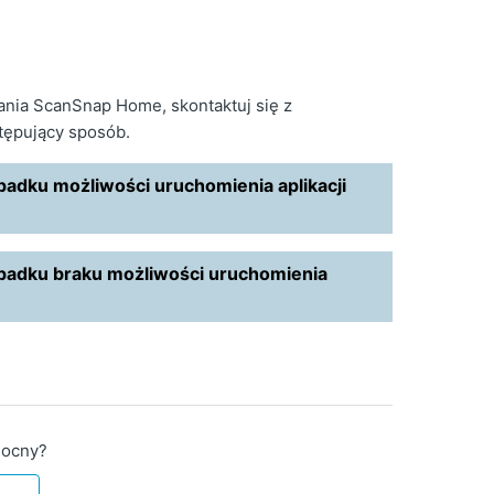
ania ScanSnap Home, skontaktuj się z
tępujący sposób.
adku możliwości uruchomienia aplikacji
padku braku możliwości uruchomienia
mocny?
e