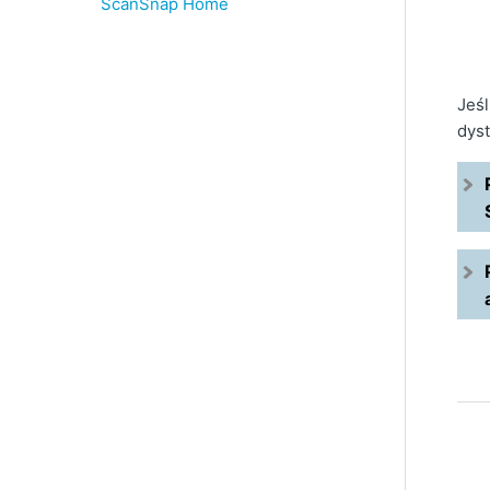
ScanSnap Home
Jeśl
dyst