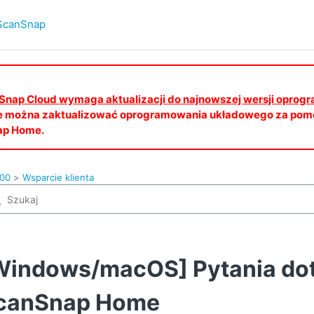
ScanSnap
canSnap Cloud wymaga aktualizacji do najnowszej wersji opro
e można zaktualizować oprogramowania układowego za pomo
ap Home.
100
Wsparcie klienta
Windows/macOS] Pytania do
canSnap Home