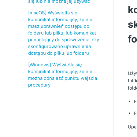
się lub nie można jej używać
k
[macOS] Wyświetla się
komunikat informujący, że nie
s
masz uprawnień dostępu do
folderu lub pliku, lub komunikat
f
ponaglający do sprawdzenia, czy
skonfigurowano uprawnienia
dostępu do pliku lub folderu
[Windows] Wyświetla się
komunikat informujący, że nie
Używ
można odnaleźć punktu wejścia
fold
procedury
fold
F
F
Upew