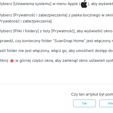
ybierz [Ustawienia systemu] w menu Apple (
), aby wyświe
ybierz [Prywatność i zabezpieczenia] z paska bocznego w okni
Prywatność i zabezpieczenia].
ybierz [Pliki i foldery] z listy [Prywatność], aby wyświetlić okno [
prawdź, czy konieczny folder ”
ScanSnap Home
” jest włączony n
eśli folder nie jest włączony, włącz go, aby umożliwić dostęp
liknij
w górnej części okna, aby zamknąć okno ustawień sy
Czy ten artykuł był po
Tak
Ni