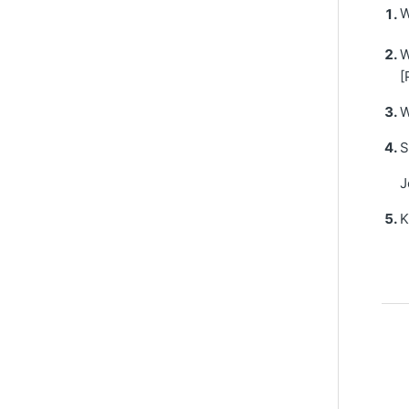
W
W
[
W
S
J
K