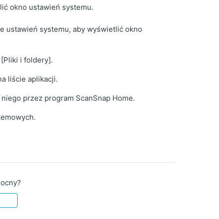
tlić okno ustawień systemu.
e ustawień systemu, aby wyświetlić okno
Pliki i foldery].
a liście aplikacji.
 do niego przez program ScanSnap Home.
stemowych.
mocny?
e