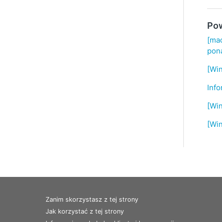
Pow
[mac
pona
[Wi
Info
[Win
[Wi
Zanim skorzystasz z tej strony
Jak korzystać z tej strony