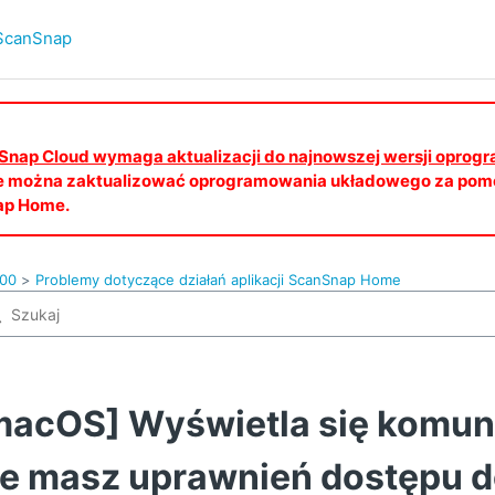
ScanSnap
canSnap Cloud wymaga aktualizacji do najnowszej wersji opro
e można zaktualizować oprogramowania układowego za pomo
ap Home.
100
Problemy dotyczące działań aplikacji ScanSnap Home
macOS] Wyświetla się komuni
ie masz uprawnień dostępu do 