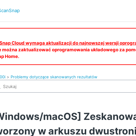
ScanSnap
canSnap Cloud wymaga aktualizacji do najnowszej wersji opro
e można zaktualizować oprogramowania układowego za pomo
ap Home.
00i
Problemy dotyczące skanowanych rezultatów
Windows/macOS] Zeskanowan
worzony w arkuszu dwustro