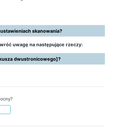
w ustawieniach skanowania?
wróć uwagę na następujące rzeczy:
rkusza dwustronicowego]?
mocny?
e