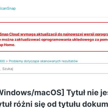
ScanSnap
canSnap Cloud wymaga aktualizacji do najnowszej wersji opro
e można zaktualizować oprogramowania układowego za pomo
ap Home.
300
Problemy dotyczące skanowanych rezultatów
Windows/macOS] Tytuł nie je
ytuł różni się od tytułu doku