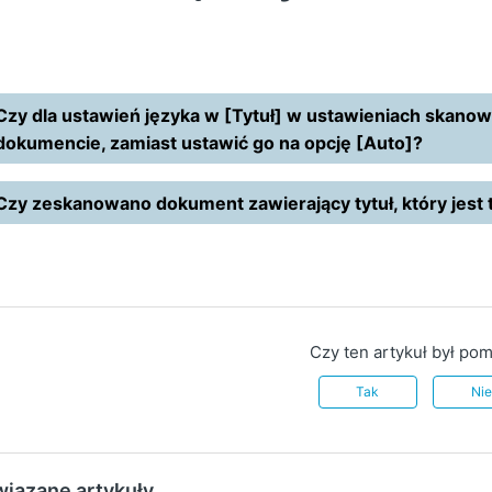
Czy dla ustawień języka w [Tytuł] w ustawieniach skano
dokumencie, zamiast ustawić go na opcję [Auto]?
Czy zeskanowano dokument zawierający tytuł, który jest
Czy ten artykuł był po
Tak
Ni
iązane artykuły