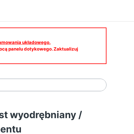
gramowania układowego.
cą panelu dotykowego. Zaktualizuj
st wyodrębniany /
mentu