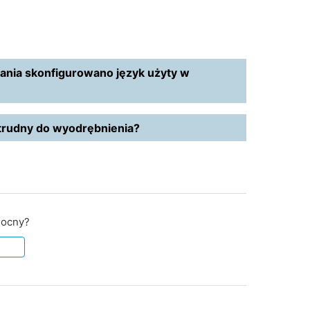
wania skonfigurowano język użyty w
 trudny do wyodrębnienia?
mocny?
e