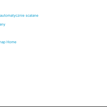
automatycznie scalane
any
Snap Home