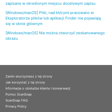
zapisane w określonym miejscu docelowym zapisu
[Windows/macOS] Pliki, nad którymi pracowano w
Eksploratorze plików lub aplikacji Finder nie pojawiają
się w oknie głównym
[Windows/macOS] Nie można otworzyć zeskanowanego
obrazu
Zanim skorzystasz z tej strony
Jak korzystać z tej strony
Informacje o obsłudze klienta i konserwacji
Pomoc ScanSnap
ScanSnap FAQ
Privacy Policy