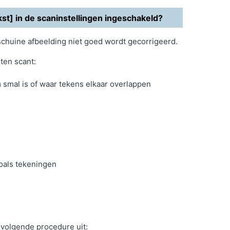
st] in de scaninstellingen ingeschakeld?
schuine afbeelding niet goed wordt gecorrigeerd.
ten scant:
smal is of waar tekens elkaar overlappen
oals tekeningen
 volgende procedure uit: