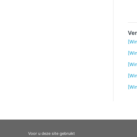
Ver
[Wi
[Win
[Win
[Wi
[Win
Voor u deze site gebruikt