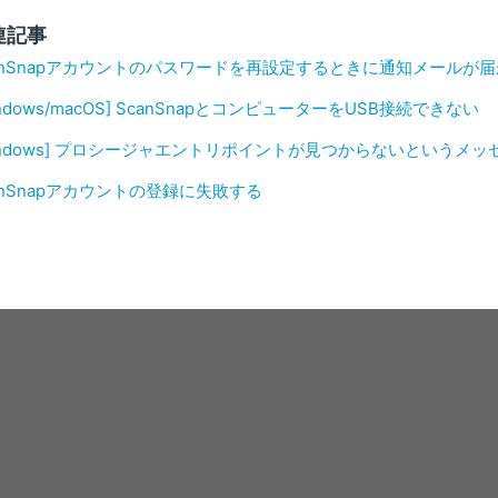
連記事
anSnapアカウントのパスワードを再設定するときに通知メールが
indows/macOS] ScanSnapとコンピューターをUSB接続できない
indows] プロシージャエントリポイントが見つからないというメ
anSnapアカウントの登録に失敗する