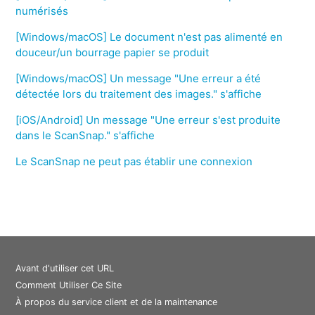
numérisés
[Windows/macOS] Le document n'est pas alimenté en
douceur/un bourrage papier se produit
[Windows/macOS] Un message "Une erreur a été
détectée lors du traitement des images." s'affiche
[iOS/Android] Un message "Une erreur s'est produite
dans le ScanSnap." s'affiche
Le ScanSnap ne peut pas établir une connexion
Avant d'utiliser cet URL
Comment Utiliser Ce Site
À propos du service client et de la maintenance