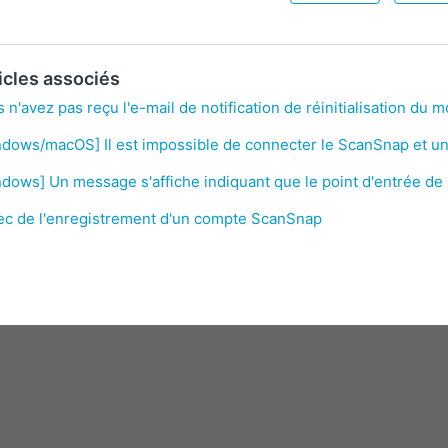
icles associés
 n'avez pas reçu l'e-mail de notification de réinitialisation d
dows/macOS] Il est impossible de connecter le ScanSnap et un
dows] Un message s'affiche indiquant que le point d'entrée de 
ec de l'enregistrement d'un compte ScanSnap