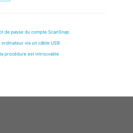
u mot de passe du compte ScanSnap
 ordinateur via un câble USB
la procédure est introuvable