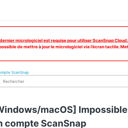
 dernier micrologiciel est requise pour utiliser ScanSnap Cloud.
ossible de mettre à jour le micrologiciel via l’écran tactile. Me
compte ScanSnap
Windows/macOS] Impossible 
n compte ScanSnap