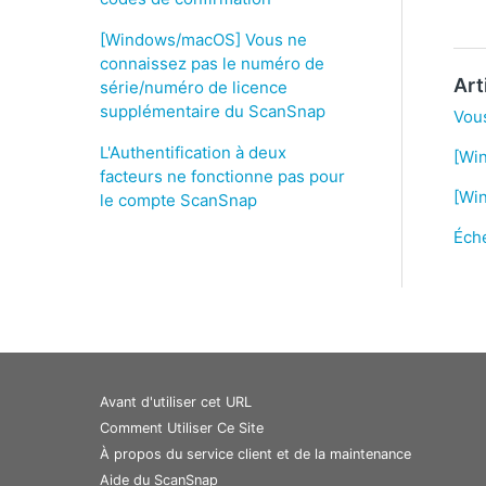
[Windows/macOS] Vous ne
connaissez pas le numéro de
Art
série/numéro de licence
supplémentaire du ScanSnap
Vous
L'Authentification à deux
[Win
facteurs ne fonctionne pas pour
[Win
le compte ScanSnap
Éch
Avant d'utiliser cet URL
Comment Utiliser Ce Site
À propos du service client et de la maintenance
Aide du ScanSnap