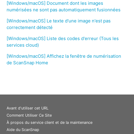
[Windows/macOS] Document dont les images
numérisées ne sont pas automatiquement fusionnées
[Windows/macOS] Le texte d'une image n'est pas
correctement détecté
[Windows/macOS] Liste des codes d'erreur (Tous les
services cloud)
[Windows/macOS] Affichez la fenêtre de numérisation
de ScanSnap Home
Avant d'utiliser cet URL
Comment Utiliser Ce Site
À propos du service client et de la maintenance
Aide du ScanSnap