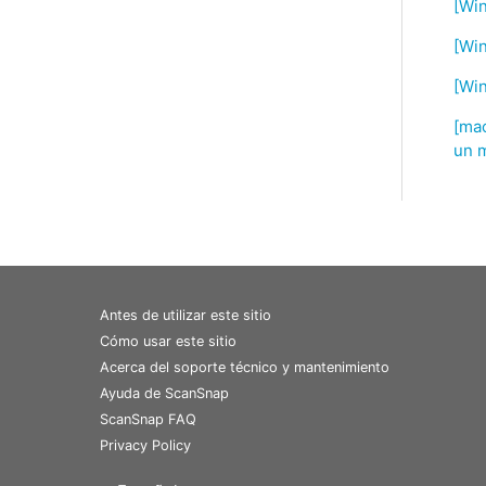
[Wi
[Wi
[Wi
[mac
un m
Antes de utilizar este sitio
Cómo usar este sitio
Acerca del soporte técnico y mantenimiento
Ayuda de ScanSnap
ScanSnap FAQ
Privacy Policy