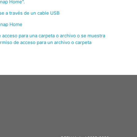
Snap Home".
e a través de un cable USB
nSnap Home
 acceso para una carpeta o archivo o se muestra
rmiso de acceso para un archivo o carpeta