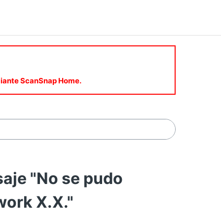
mediante ScanSnap Home.
aje "No se pudo
work X.X."