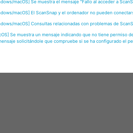
ndows/macOS] Se muestra el mensaje "Fallo al acceder a Scan
ndows/macOS] El ScanSnap y el ordenador no pueden conectars
ndows/macOS] Consultas relacionadas con problemas de Sca
OS] Se muestra un mensaje indicando que no tiene permiso de
ensaje solicitándole que compruebe si se ha configurado el pe