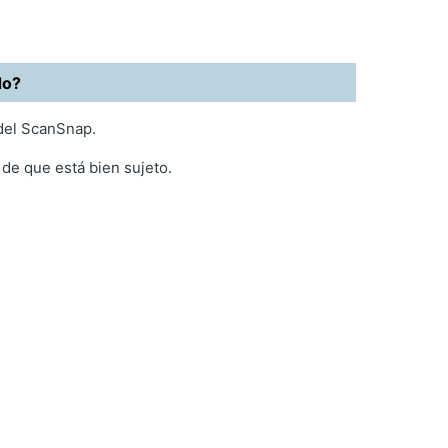
do?
 del ScanSnap.
de que está bien sujeto.