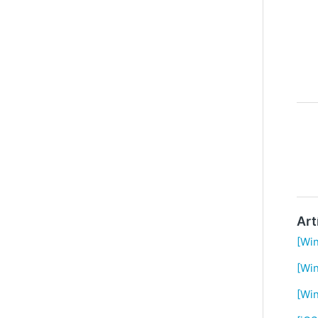
Art
[Win
[Wi
[Wi