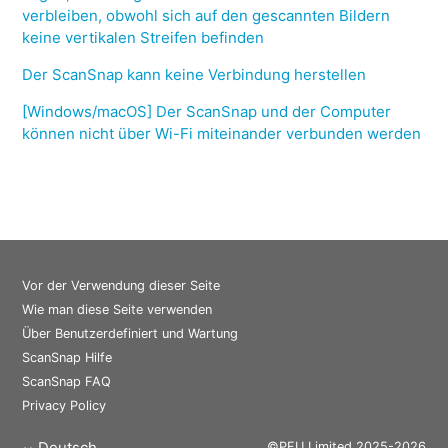
verbleiben, obwohl sich auf den gescannten Bildern
keine vertikalen Streifen befinden
Der ScanSnap kann keine Verbindung herstellen
[Windows/macOS] Der ScanSnap und der Computer
können nicht über Wi-Fi miteinander verbunden werden
Vor der Verwendung dieser Seite
Wie man diese Seite verwenden
Über Benutzerdefiniert und Wartung
ScanSnap Hilfe
ScanSnap FAQ
Privacy Policy
Deutsch
©PFU Limited 2025-2026