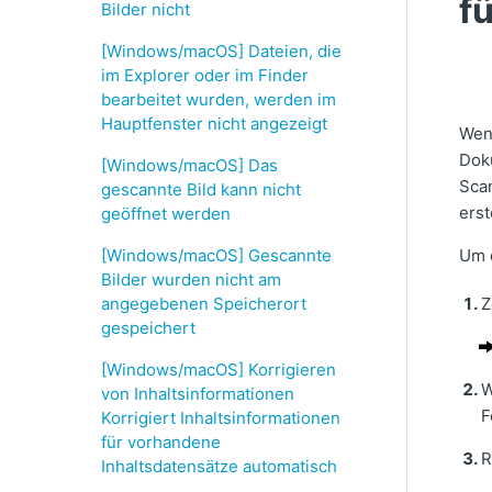
f
Bilder nicht
[Windows/macOS] Dateien, die
im Explorer oder im Finder
bearbeitet wurden, werden im
Hauptfenster nicht angezeigt
Wenn
Doku
[Windows/macOS] Das
Scan
gescannte Bild kann nicht
erst
geöffnet werden
[Windows/macOS] Gescannte
Um d
Bilder wurden nicht am
angegebenen Speicherort
Z
gespeichert
[Windows/macOS] Korrigieren
W
von Inhaltsinformationen
F
Korrigiert Inhaltsinformationen
für vorhandene
R
Inhaltsdatensätze automatisch