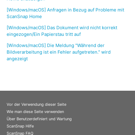
[Windows/macOS] Anfragen in Bezug auf Probleme mit
ScanSnap Home
[Windows/macOS] Das Dokument wird nicht korrekt
eingezogen/Ein Papierstau tritt auf
[Windows/macOS] Die Meldung "Während der
Bildverarbeitung ist ein Fehler aufgetreten." wird
angezeigt
Vor der Verwendung dieser Seite
Wie man diese Seite verwenden
Über Benutzerdefiniert und Wartung
ScanSnap Hilfe
ScanSnap FAQ