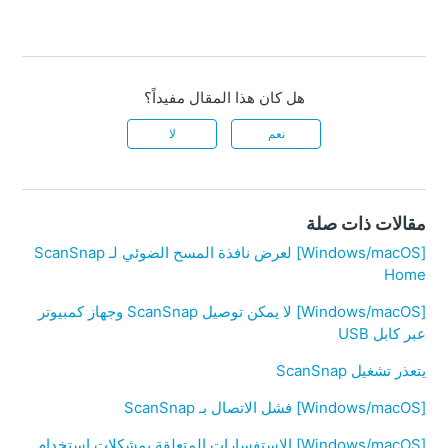
هل كان هذا المقال مفيداً؟
نعم
لا
مقالات ذات صلة
[Windows/macOS] لعرض نافذة المسح الضوئي لـ ScanSnap
Home
[Windows/macOS] لا يمكن توصيل ScanSnap وجهاز كمبيوتر
عبر كابل USB
يتعذر تشغيل ScanSnap
[Windows/macOS] فشل الاتصال بـ ScanSnap
[Windows/macOS] الاستفسارات المتعلقة بمشكلات استخدام