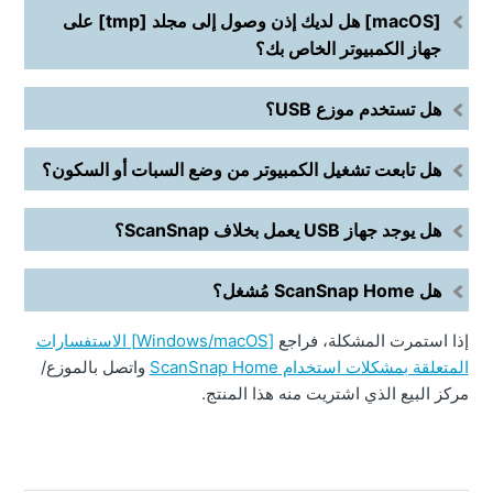
[macOS] هل لديك إذن وصول إلى مجلد [tmp] على
جهاز الكمبيوتر الخاص بك؟
هل تستخدم موزع USB؟
هل تابعت تشغيل الكمبيوتر من وضع السبات أو السكون؟
هل يوجد جهاز USB يعمل بخلاف ScanSnap؟
هل ScanSnap Home مُشغل؟
إذا استمرت المشكلة، فراجع
[Windows/macOS] الاستفسارات
المتعلقة بمشكلات استخدام ScanSnap Home
واتصل بالموزع/
مركز البيع الذي اشتريت منه هذا المنتج.