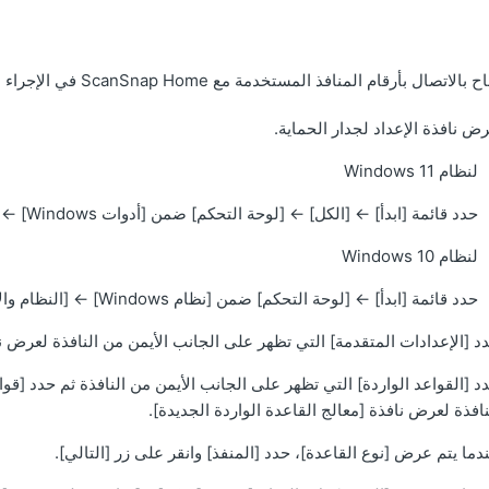
الاتصال بأرقام المنافذ المستخدمة مع ScanSnap Home في الإجراء التالي:
ض نافذة الإعداد لجدار الحماية.
لنظام Windows 11
حدد قائمة [ابدأ]
←
[الكل]
←
[لوحة التحكم] ضمن [أدوات Windows]
←
[
لنظام Windows 10
حدد قائمة [ابدأ]
←
[لوحة التحكم] ضمن [نظام Windows]
←
[النظام وال
 [الإعدادات المتقدمة] التي تظهر على الجانب الأيمن من النافذة لعرض نافذة [جدار حماية ndows
د [القواعد الواردة] التي تظهر على الجانب الأيمن من النافذة ثم حدد [قو
نافذة لعرض نافذة [معالج القاعدة الواردة الجديدة].
دما يتم عرض [نوع القاعدة]، حدد [المنفذ] وانقر على زر [التالي].