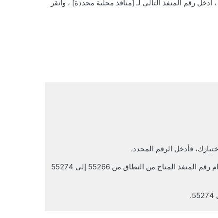
حدد [TCP] و [منافذ محلية محددة] ، أدخل رقم المنفذ التالي لـ [منافذ محلية محددة] ، وانقر
ختيارك، فأدخل الرقم المحدد.
إذا تم استخدام رقم المنفذ 55265 بواسطة تطبيق آخر، فسيتم استخدام رقم المنفذ المتاح من النطاق من 55266 إلى 55274