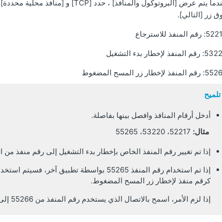
عندما يتم عرض [البروتوكول والمنافذ] ، 
ق زر [التالي].
رقم المنفذ للاسترجاع
قم المنفذ لإخطار بدء التشغيل
 المنفذ لإخطار زر المسح المضغوط
تلميح
أدخل أرقام المنافذ وافصل بينها بفاصلة.
مثال:
52217، 53220، 55265
إذا تم تغيير رقم المنفذ الخاص بإخطار بدء التشغيل إلى رقم منفذ من ا
كرقم منفذ لإخطار زر المسح المضغوط.
إذا لزم الأمر، اسمح بالاتصال الذي يستخدم رقم المنفذ من 55266 إلى 55274.