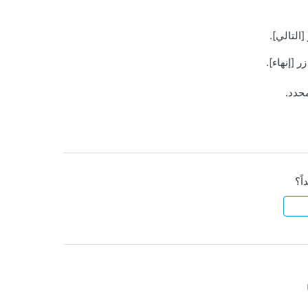
التالي].
 [إنهاء].
حدد.
اً؟