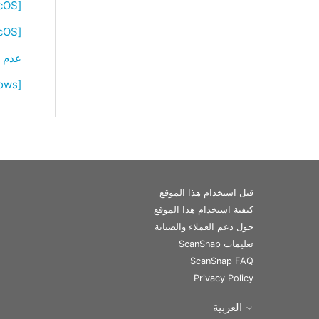
[Windows/macOS] ScanSnap Home عالق في الحالة [المسح الضوئي]
[Windows/macOS] فشل الاتصال بـ ScanSnap
عدم تل
[Windows] كيف أستطيع السماح بالاتصال بأرقام المنافذ في إعدادات جدار الحماية؟
قبل استخدام هذا الموقع
كيفية استخدام هذا الموقع
حول دعم العملاء والصيانة
تعليمات ScanSnap
ScanSnap FAQ
Privacy Policy
العربية