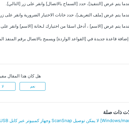
دما يتم عرض [التنفيذ]، حدد [السماح بالاتصال] وانقر على زر [التالي].
دما يتم عرض [ملف التعريف]، حدد خانات الاختيار الضرورية وانقر على زر [
دما يتم عرض [الاسم] ، أدخل اسمًا من اختيارك لـخانة [الاسم] وانقر على زر
ضافة قاعدة جديدة في [القواعد الواردة] ويسمح بالاتصال برقم المنفذ الم
هل كان هذا المقال مفيد
نعم
لا
ات ذات صلة