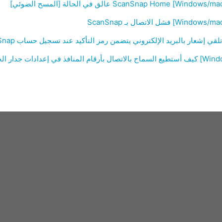
قي إشعار بالبريد الإلكتروني يتضمن رمز التأكيد عند تسجيل حساب ScanSnap