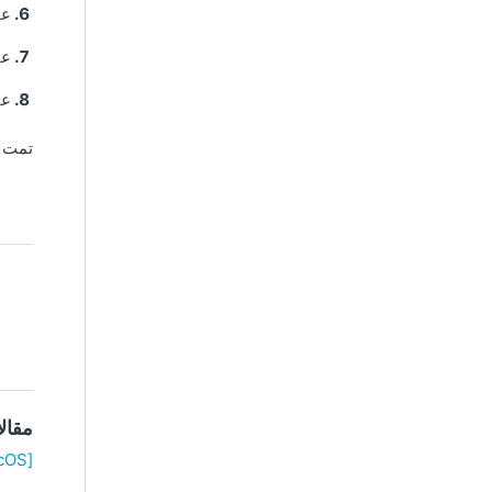
عن
عن
عن
تمت إ
مقال
[Windows/macOS] لا يمكن توصيل ScanSnap وجهاز كمبيوتر عبر كابل USB