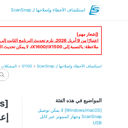
استكشاف الأخطاء وإصلاحها لـ ScanSnap
[إشعار مهم]
اعتبارًا من 9 أبريل 2026، يلزم تحديث البرنامج الثابت إلى أحدث إصدار لاستخدام ScanSnap Cloud.
ملاحظة: بالنسبة إلى iX1600/iX1500، لا يمكن تحديث البرنامج الثابت عبر شاشة اللمس. يُرجى تحديث البرنامج الثابت باستخدام ScanSnap Home.
استكشاف الأخطاء وإصلاحها لـ ScanSnap
S1100
المشكلات ال
المواضيع في هذه الفئة
[Windows/macOS] لا يمكن توصيل
إعد
ScanSnap وجهاز كمبيوتر عبر كابل
USB