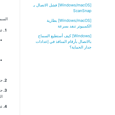
[Windows/macOS] فشل الاتصال بـ
ScanSnap
السماح ب
[Windows/macOS] بطارية
الكمبيوتر تنفد بسرعة
عر
[Windows] كيف أستطيع السماح
بالاتصال بأرقام المنافذ في إعدادات
جدار الحماية؟
حدد
حد
ال
عن