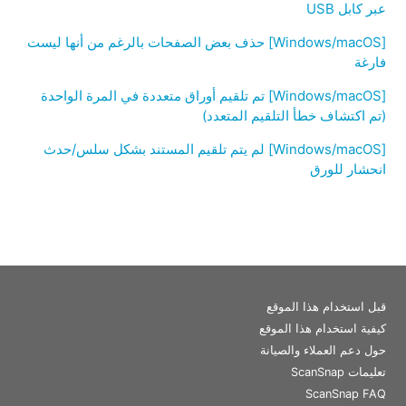
عبر كابل USB
[Windows/macOS] حذف بعض الصفحات بالرغم من أنها ليست
فارغة
[Windows/macOS] تم تلقيم أوراق متعددة في المرة الواحدة
(تم اكتشاف خطأ التلقيم المتعدد)
[Windows/macOS] لم يتم تلقيم المستند بشكل سلس/حدث
انحشار للورق
قبل استخدام هذا الموقع
كيفية استخدام هذا الموقع
حول دعم العملاء والصيانة
تعليمات ScanSnap
ScanSnap FAQ