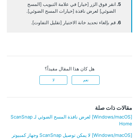
انقر فوق الزر [خيار] في علامة التبويب [المسح
الضوئي] لعرض نافذة [خيارات المسح الضوئي].
قم بإلغاء تحديد خانة الاختيار [تقليل التفاوت].
هل كان هذا المقال مفيداً؟
نعم
لا
مقالات ذات صلة
[Windows/macOS] لعرض نافذة المسح الضوئي لـ ScanSnap
Home
[Windows/macOS] لا يمكن توصيل ScanSnap وجهاز كمبيوتر