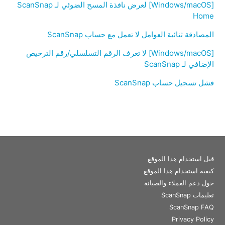
[Windows/macOS] لعرض نافذة المسح الضوئي لـ ScanSnap
Home
المصادقة ثنائية العوامل لا تعمل مع حساب ScanSnap
[Windows/macOS] لا تعرف الرقم التسلسلي/رقم الترخيص
الإضافي لـ ScanSnap
فشل تسجيل حساب ScanSnap
قبل استخدام هذا الموقع
كيفية استخدام هذا الموقع
حول دعم العملاء والصيانة
تعليمات ScanSnap
ScanSnap FAQ
Privacy Policy