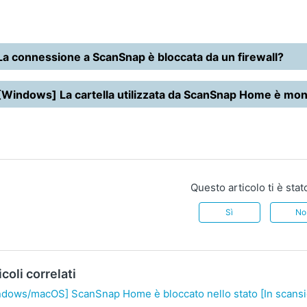
La connessione a ScanSnap è bloccata da un firewall?
[Windows] La cartella utilizzata da ScanSnap Home è moni
Questo articolo ti è stat
Sì
No
icoli correlati
ndows/macOS] ScanSnap Home è bloccato nello stato [In scans