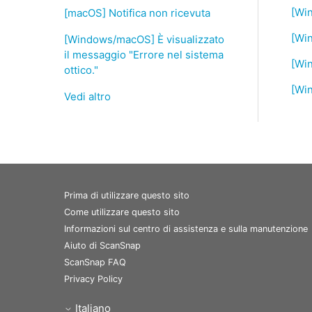
[Win
[macOS] Notifica non ricevuta
[Wi
[Windows/macOS] È visualizzato
il messaggio "Errore nel sistema
[Win
ottico."
[Win
Vedi altro
Prima di utilizzare questo sito
Come utilizzare questo sito
Informazioni sul centro di assistenza e sulla manutenzione
Aiuto di ScanSnap
ScanSnap FAQ
Privacy Policy
Italiano