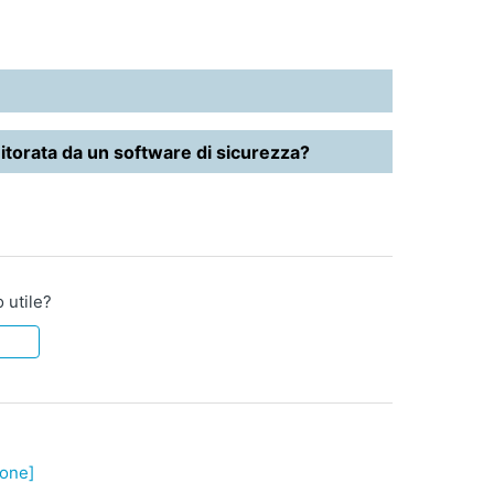
torata da un software di sicurezza?
o utile?
ione]