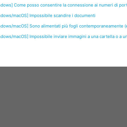
dows] Come posso consentire la connessione ai numeri di porta
ndows/macOS] Impossibile scandire i documenti
dows/macOS] Sono alimentati più fogli contemporaneamente (err
dows/macOS] Impossibile inviare immagini a una cartella o a u