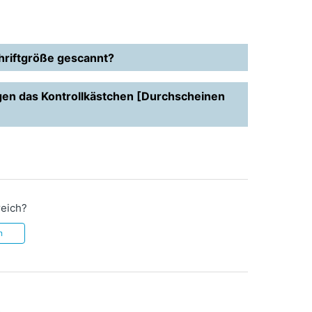
hriftgröße gescannt?
en das Kontrollkästchen [Durchscheinen
reich?
n