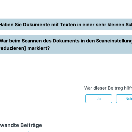
Haben Sie Dokumente mit Texten in einer sehr kleinen Sc
War beim Scannen des Dokuments in den Scaneinstellung
reduzieren] markiert?
War dieser Beitrag hilf
Ja
Nei
wandte Beiträge