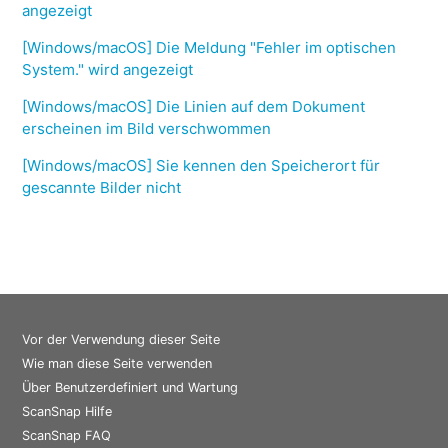
angezeigt
[Windows/macOS] Die Meldung "Fehler im optischen
System." wird angezeigt
[Windows/macOS] Die Linien auf dem Dokument
erscheinen im Bild verschwommen
[Windows/macOS] Sie kennen den Speicherort für
gescannte Bilder nicht
Vor der Verwendung dieser Seite
Wie man diese Seite verwenden
Über Benutzerdefiniert und Wartung
ScanSnap Hilfe
ScanSnap FAQ