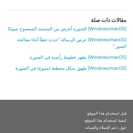
مقالات ذات صلة
[Windows/macOS] الصورة أعرض من المستند الممسوح ضوئيًا
[Windows/macOS] عرض الرسالة "حدث خطأ أثناء معالجة
الصور."
[Windows/macOS] تظهر خطوط رأسية في الصورة
[Windows/macOS] ظهور شكل مخطط (مموج) في الصورة
قبل استخدام هذا الموقع
كيفية استخدام هذا الموقع
حول دعم العملاء والصيانة