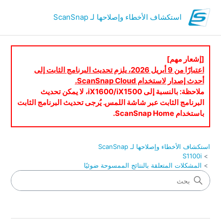
استكشاف الأخطاء وإصلاحها لـ ScanSnap
[إشعار مهم]
اعتبارًا من 9 أبريل 2026، يلزم تحديث البرنامج الثابت إلى
أحدث إصدار لاستخدام ScanSnap Cloud.
ملاحظة: بالنسبة إلى iX1600/iX1500، لا يمكن تحديث
البرنامج الثابت عبر شاشة اللمس. يُرجى تحديث البرنامج الثابت
باستخدام ScanSnap Home.
استكشاف الأخطاء وإصلاحها لـ ScanSnap
S1100i
المشكلات المتعلقة بالنتائج الممسوحة ضوئيًا