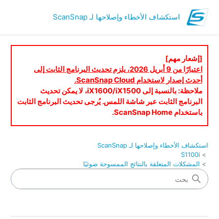
استكشاف الأخطاء وإصلاحها لـ ScanSnap
[إشعار مهم]
اعتبارًا من 9 أبريل 2026، يلزم تحديث البرنامج الثابت إلى
أحدث إصدار لاستخدام ScanSnap Cloud.
ملاحظة: بالنسبة إلى iX1600/iX1500، لا يمكن تحديث
البرنامج الثابت عبر شاشة اللمس. يُرجى تحديث البرنامج الثابت
باستخدام ScanSnap Home.
استكشاف الأخطاء وإصلاحها لـ ScanSnap
S1100i
المشكلات المتعلقة بالنتائج الممسوحة ضوئيًا